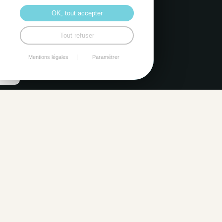
OK, tout accepter
Tout refuser
Mentions légales
Paramétrer
NOTRE ENGAGEMENT
Un projet bien
mené
commence
par un pilotage
solide
.