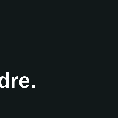
dre.
.